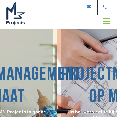
ment
projectmanage
op maat
Uw bouwproject is bij M3-Projects in goede