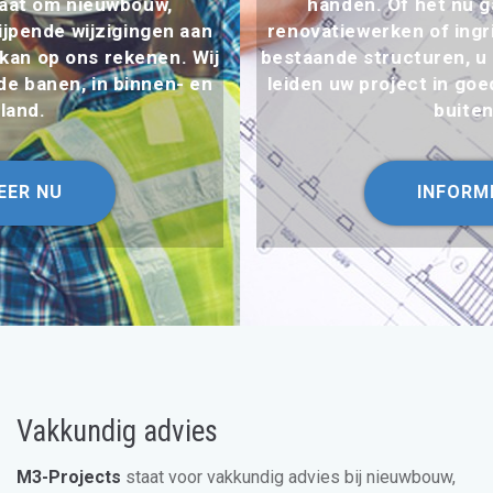
handen. Of het nu gaat om nieuwbouw,
renovatiewerken of ingrijpende wijzigingen aan
bestaande structuren, u kan op ons rekenen. Wij
leiden uw project in goede banen, in binnen- en
buitenland.
INFORMEER NU
Vakkundig advies
M3-Projects
staat voor vakkundig advies bij nieuwbouw,