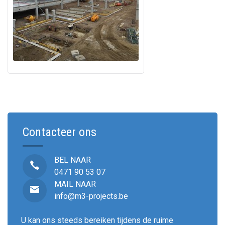
Contacteer ons
BEL NAAR
0471 90 53 07
MAIL NAAR
info@m3-projects.be
U kan ons steeds bereiken tijdens de ruime